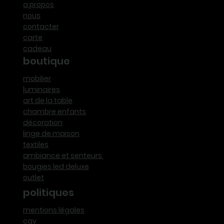
a propos
nous
contacter
carte
cadeau
boutique
mobilier
luminaires
art de la table
chambre enfants
décoration
linge de maison
textiles
ambiance et senteurs
bougies led deluxe
outlet
politiques
mentions légales
cgv