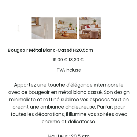
Bougeoir Métal Blanc-Cassé H20.5cm
Prix
Prix
19,00 €
13,30 €
d’origine
promotionnel
TVA Incluse
Apportez une touche d'élégance intemporelle
avec ce bougeoir en métal blanc cassé. Son design
minimaliste et raffiné sublime vos espaces tout en
créant une ambiance chaleureuse. Parfait pour
toutes les décorations, il illumine vos soirées avec
charme et délicatesse.
Hauteur : 20.5 cm