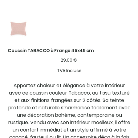
Coussin TABACCO à Frange 45x45 cm
Prix
29,00 €
TVA Incluse
Apportez chaleur et élégance à votre intérieur
avec ce coussin couleur Tabacco, au tissu texturé
et aux finitions frangées sur 2 côtés. Sa teinte
profonde et naturelle s’harmonise facilement avec
une décoration bohème, contemporaine ou
rustique. Vendu avec son intérieur moelleux, il offre
un confort immédiat et un style affirmé à votre
canapé, fauteuil ou lit. Un accessoire déco à la fois