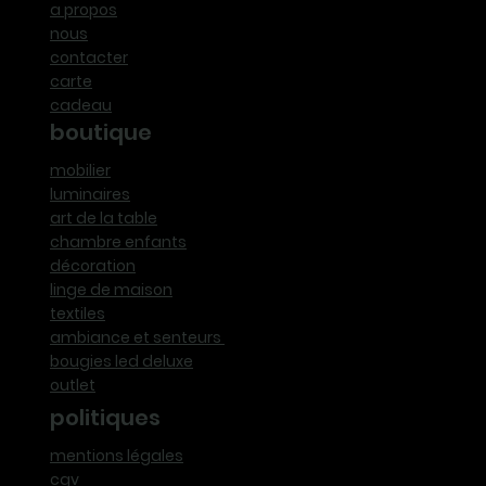
a propos
nous
contacter
carte
cadeau
boutique
mobilier
luminaires
art de la table
chambre enfants
décoration
linge de maison
textiles
ambiance et senteurs
bougies led deluxe
outlet
politiques
mentions légales
cgv