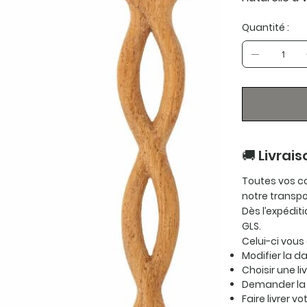
Quantité :
🚚 Livrais
Toutes vos c
notre transp
Dès l’expédit
GLS.
Celui-ci vous
Modifier la da
Choisir une li
Demander la 
Faire livrer v