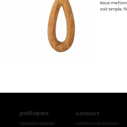
Nous mettons
soit simple, f
politiques
contact
mentions légales
La Maison de Malaure