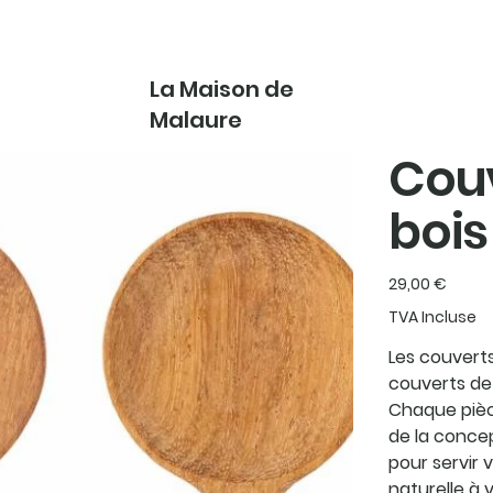
La Maison de
Malaure
Couv
bois
Prix
29,00 €
TVA Incluse
Les couverts
couverts de 
Chaque pièce
de la concep
pour servir 
naturelle à 