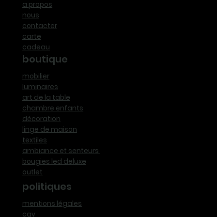
a propos
nous
contacter
carte
cadeau
boutique
mobilier
luminaires
art de la table
chambre enfants
décoration
linge de maison
textiles
ambiance et senteurs
bougies led deluxe
outlet
politiques
mentions légales
cgv