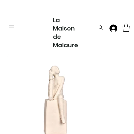
La
Maison
de
Malaure