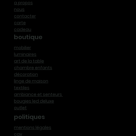
a propos
nous
contacter
carte
cadeau
boutique
mobilier
luminaires
art de la table
chambre enfants
décoration
linge de maison
textiles
ambiance et senteurs
bougies led deluxe
outlet
politiques
mentions légales
cgv