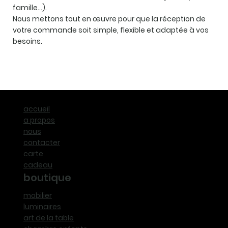
famille…).
Nous mettons tout en œuvre pour que la réception de
votre commande soit simple, flexible et adaptée à vos
besoins.
accueil
a propos
nous
contacter
carte
cadeau
boutique
mobilier
luminaires
art de la table