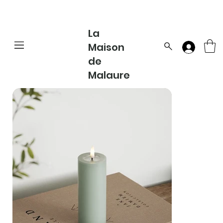
La
Maison
de
Malaure