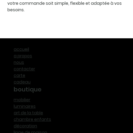
votre commande soit simple, flexible et adaptée à vos
besoins.
accueil
a propos
nous
contacter
carte
cadeau
boutique
mobilier
luminaires
art de la table
chambre enfants
décoration
linge de maison