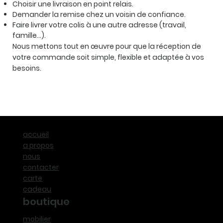
Choisir une livraison en point relais.
Demander la remise chez un voisin de confiance.
Faire livrer votre colis à une autre adresse (travail,
famille…).
Nous mettons tout en œuvre pour que la réception de
votre commande soit simple, flexible et adaptée à vos
besoins.
accueil
a propos
nous
contacter
carte
cadeau
boutique
mobilier