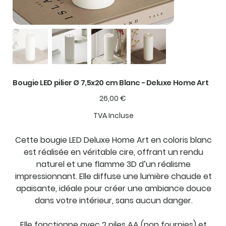
Bougie LED pilier Ø 7,5x20 cm Blanc - Deluxe Home Art
Prix
26,00 €
TVA Incluse
Cette bougie LED Deluxe Home Art en coloris blanc
est réalisée en véritable cire, offrant un rendu
naturel et une flamme 3D d’un réalisme
impressionnant. Elle diffuse une lumière chaude et
apaisante, idéale pour créer une ambiance douce
dans votre intérieur, sans aucun danger.
Elle fonctionne avec 2 piles AA (non fournies) et