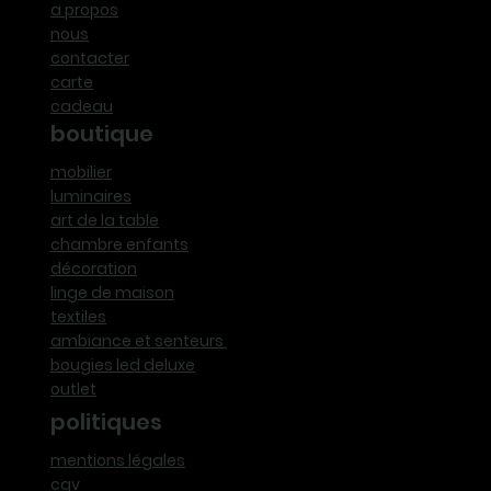
a propos
nous
contacter
carte
cadeau
boutique
mobilier
luminaires
art de la table
chambre enfants
décoration
linge de maison
textiles
ambiance et senteurs
bougies led deluxe
outlet
politiques
mentions légales
cgv