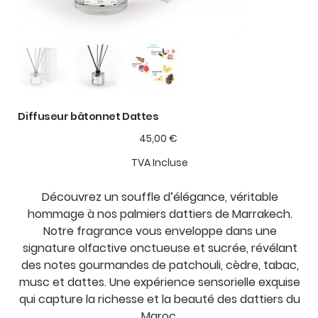
Diffuseur bâtonnet Dattes
Prix
45,00 €
TVA Incluse
Découvrez un souffle d’élégance, véritable
hommage à nos palmiers dattiers de Marrakech.
Notre fragrance vous enveloppe dans une
signature olfactive onctueuse et sucrée, révélant
des notes gourmandes de patchouli, cèdre, tabac,
musc et dattes. Une expérience sensorielle exquise
qui capture la richesse et la beauté des dattiers du
Maroc.