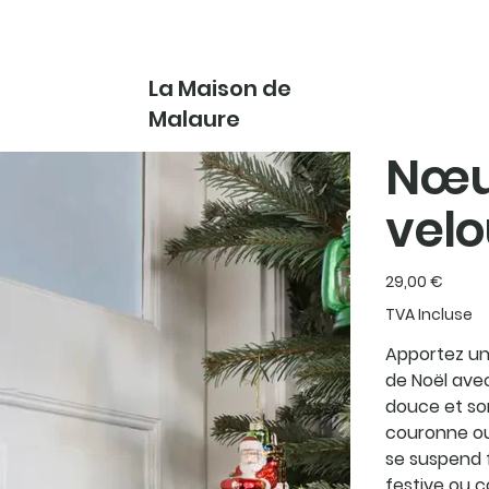
La Maison de
Malaure
Nœu
velo
Prix
29,00 €
TVA Incluse
Apportez un
de Noël ave
douce et so
couronne ou
se suspend 
festive ou 