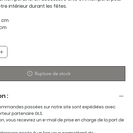
tre intérieur durant les fêtes.
8 cm
 cm
Rupture de stock
on :
ommandes passées sur notre site sont expédiées avec
rteur partenaire GLS.
ion, vous recevrez un e-mail de prise en charge de la part de