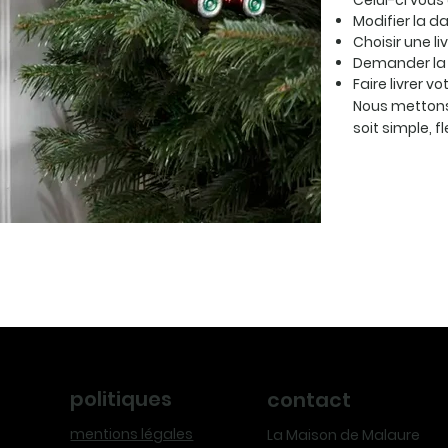
Celui-ci vous
Modifier la da
Choisir une li
Demander la 
Faire livrer v
Nous mettons
soit simple, f
politiques
contact
mentions légales
La Maison de Malaure