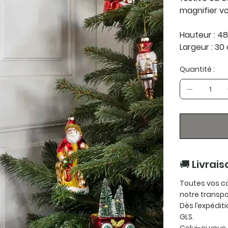
magnifier vo
Hauteur : 4
Largeur : 30
Quantité :
🚚 Livrais
Toutes vos c
notre transpo
Dès l’expédit
GLS.