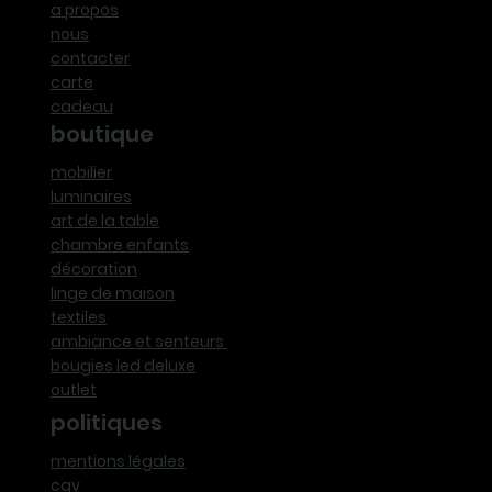
a propos
nous
contacter
carte
cadeau
boutique
mobilier
luminaires
art de la table
chambre enfants
décoration
linge de maison
textiles
ambiance et senteurs
bougies led deluxe
outlet
politiques
mentions légales
cgv