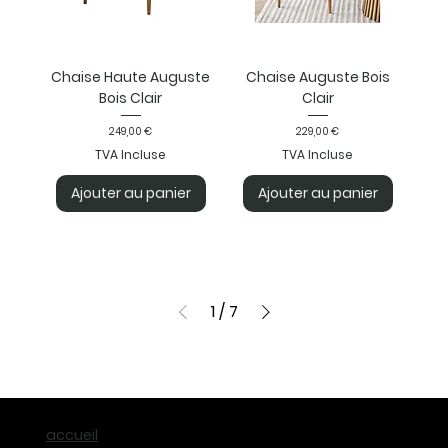
Chaise Haute Auguste
Chaise Auguste Bois
Bois Clair
Clair
Prix
Prix
249,00 €
229,00 €
TVA Incluse
TVA Incluse
Ajouter au panier
Ajouter au panier
1
/
7
accueil