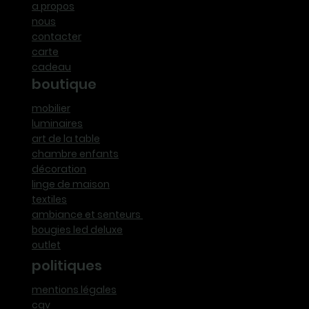
a propos
nous
contacter
carte
cadeau
boutique
mobilier
luminaires
art de la table
chambre enfants
décoration
linge de maison
textiles
ambiance et senteurs
bougies led deluxe
outlet
politiques
mentions légales
cgv