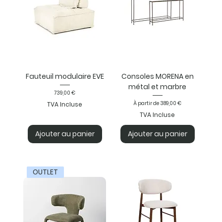
Fauteuil modulaire EVE
Consoles MORENA en
métal et marbre
Prix
739,00 €
Prix promotionnel
À partir de
389,00 €
TVA Incluse
TVA Incluse
Ajouter au panier
Ajouter au panier
OUTLET