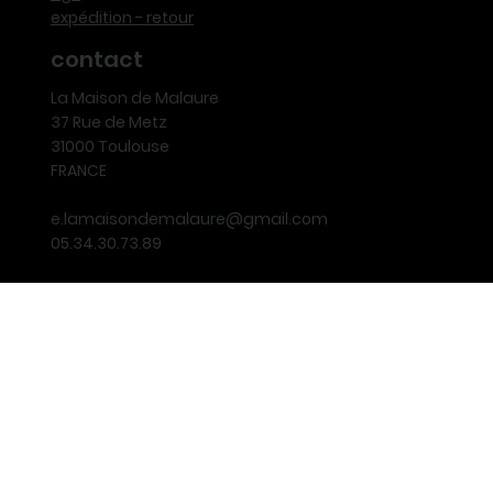
expédition - retour
contact
La Maison de Malaure
37 Rue de Metz
31000 Toulouse
FRANCE
e.lamaisondemalaure@gmail.com
05.34.30.73.89