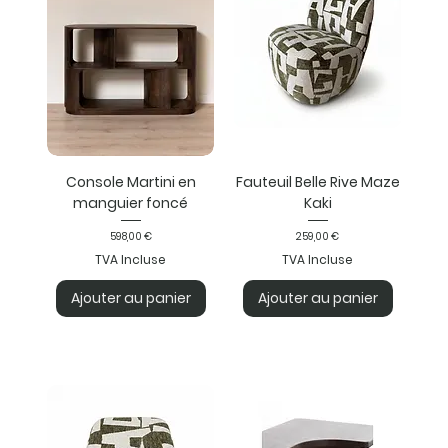
Console Martini en
Fauteuil Belle Rive Maze
manguier foncé
Kaki
Prix
Prix
598,00 €
259,00 €
TVA Incluse
TVA Incluse
Ajouter au panier
Ajouter au panier