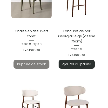
Chaise en tissu vert
Tabouret de bar
forêt
Georgia Beige (assise
75cm)
Prix original
Prix promotionnel
198,00 €
138,60 €
Prix
259,00 €
TVA Incluse
TVA Incluse
Rupture de stock
Ajouter au panier