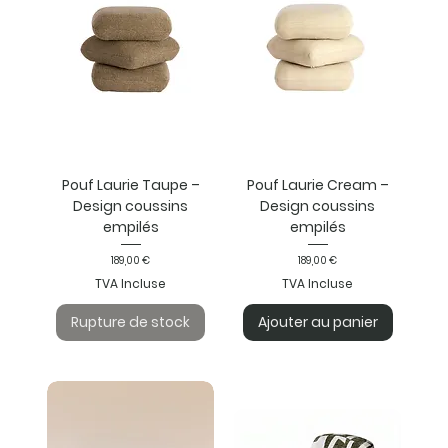
Pouf Laurie Taupe –
Pouf Laurie Cream –
Design coussins
Design coussins
empilés
empilés
Prix
Prix
189,00 €
189,00 €
TVA Incluse
TVA Incluse
Rupture de stock
Ajouter au panier