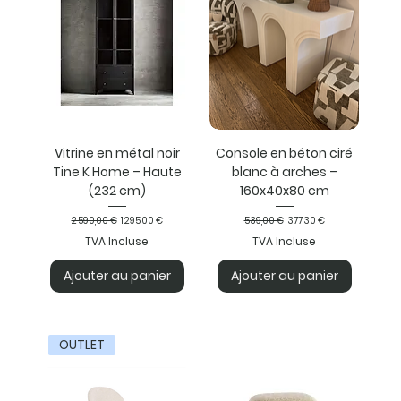
Vitrine en métal noir
Console en béton ciré
Tine K Home – Haute
blanc à arches –
(232 cm)
160x40x80 cm
Prix original
Prix promotionnel
Prix original
Prix promotionnel
2 590,00 €
1 295,00 €
539,00 €
377,30 €
TVA Incluse
TVA Incluse
Ajouter au panier
Ajouter au panier
OUTLET