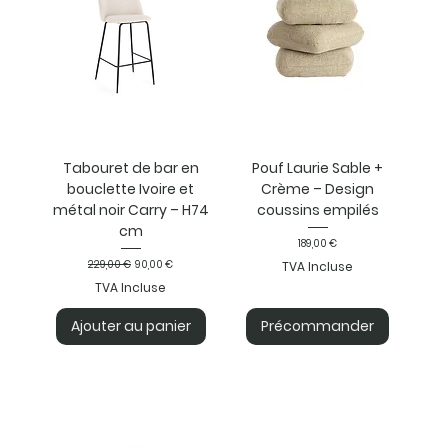
Tabouret de bar en
Pouf Laurie Sable +
bouclette Ivoire et
Crème – Design
métal noir Carry – H74
coussins empilés
cm
Prix
189,00 €
Prix original
Prix promotionnel
229,00 €
90,00 €
TVA Incluse
TVA Incluse
Ajouter au panier
Précommander