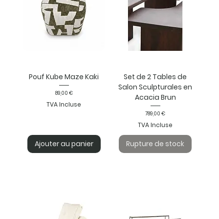
Pouf Kube Maze Kaki
Set de 2 Tables de
Salon Sculpturales en
Prix
89,00 €
Acacia Brun
TVA Incluse
Prix
789,00 €
TVA Incluse
Ajouter au panier
Rupture de stock