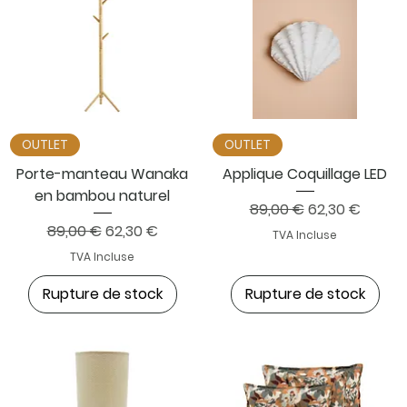
OUTLET
OUTLET
Porte-manteau Wanaka
Applique Coquillage LED
en bambou naturel
Prix original
Prix promotion
89,00 €
62,30 €
Prix original
Prix promotionnel
89,00 €
62,30 €
TVA Incluse
TVA Incluse
Rupture de stock
Rupture de stock