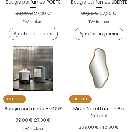
Bougie parfumée POÈTE
Bougie parfumée LIBERTÉ
Prix original
Prix promotionnel
Prix original
Prix promotion
39,00 €
27,30 €
39,00 €
27,30 €
TVA Incluse
TVA Incluse
Ajouter au panier
Ajouter au panier
OUTLET
OUTLET
Bougie parfumée AMOUR
Miroir Mural Laure – Pin
Naturel
Prix original
Prix promotionnel
39,00 €
27,30 €
Prix original
Prix promotio
209,00 €
146,30 €
TVA Incluse