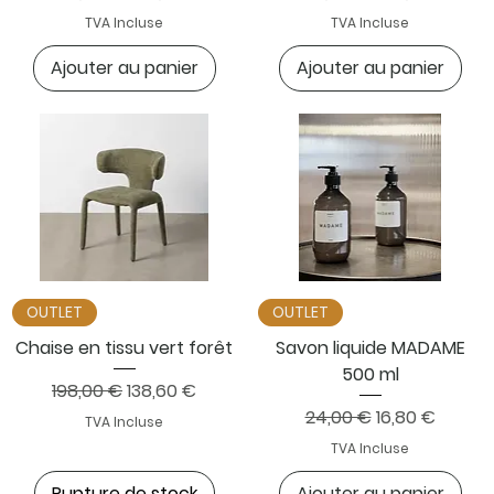
TVA Incluse
TVA Incluse
Ajouter au panier
Ajouter au panier
OUTLET
OUTLET
Chaise en tissu vert forêt
Savon liquide MADAME
500 ml
Prix original
Prix promotionnel
198,00 €
138,60 €
Prix original
Prix promotio
24,00 €
16,80 €
TVA Incluse
TVA Incluse
Rupture de stock
Ajouter au panier