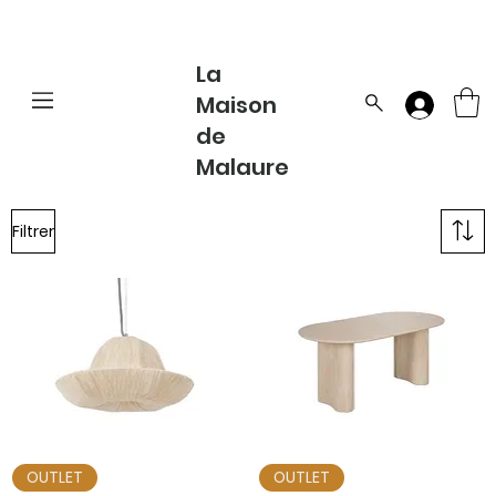
La
Maison
de
Malaure
Filtrer
OUTLET
OUTLET