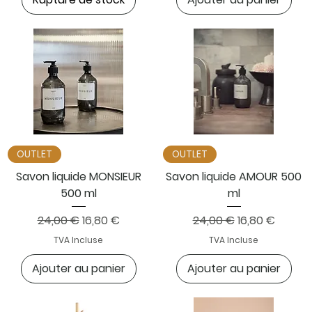
OUTLET
OUTLET
Savon liquide MONSIEUR
Savon liquide AMOUR 500
500 ml
ml
Prix original
Prix promotionnel
Prix original
Prix promotio
24,00 €
16,80 €
24,00 €
16,80 €
TVA Incluse
TVA Incluse
Ajouter au panier
Ajouter au panier