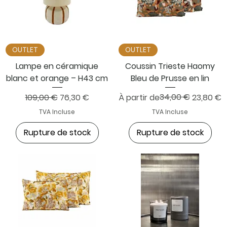
OUTLET
OUTLET
Lampe en céramique
Coussin Trieste Haomy
blanc et orange – H43 cm
Bleu de Prusse en lin
Prix original
Prix promotionnel
Prix original
Prix promotionnel
34,00 €
109,00 €
76,30 €
À partir de
23,80 €
TVA Incluse
TVA Incluse
Rupture de stock
Rupture de stock