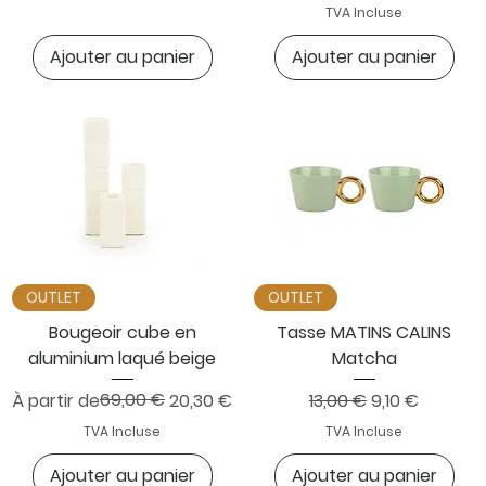
TVA Incluse
Ajouter au panier
Ajouter au panier
OUTLET
OUTLET
Bougeoir cube en
Tasse MATINS CALINS
aluminium laqué beige
Matcha
Prix original
Prix promotionnel
69,00 €
Prix original
Prix promotio
À partir de
20,30 €
13,00 €
9,10 €
TVA Incluse
TVA Incluse
Ajouter au panier
Ajouter au panier