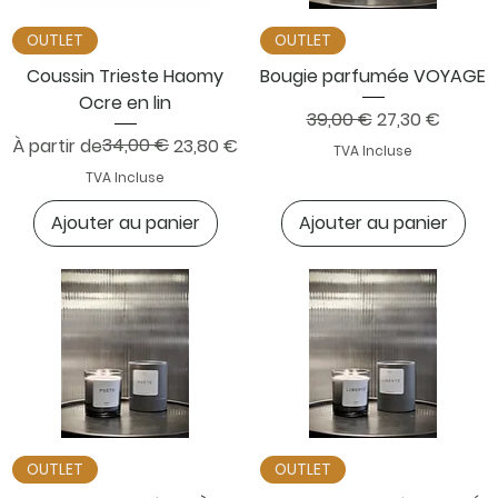
OUTLET
OUTLET
Coussin Trieste Haomy
Bougie parfumée VOYAGE
Ocre en lin
Prix original
Prix promotion
39,00 €
27,30 €
Prix original
Prix promotionnel
34,00 €
À partir de
23,80 €
TVA Incluse
TVA Incluse
Ajouter au panier
Ajouter au panier
OUTLET
OUTLET