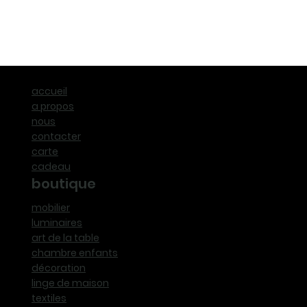
accueil
a propos
nous
contacter
carte
cadeau
boutique
mobilier
luminaires
art de la table
chambre enfants
décoration
linge de maison
textiles