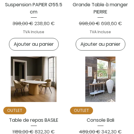
Suspension PAPIER Ø55.5
Grande Table à manger
cm
PIERRE
Prix original
Prix promotionnel
Prix original
Prix promotion
398,00 €
238,80 €
998,00 €
698,60 €
TVA Incluse
TVA Incluse
Ajouter au panier
Ajouter au panier
OUTLET
OUTLET
Table de repas BASILE
Console Bali
Prix original
Prix promotionnel
Prix original
Prix promotio
1 189,00 €
832,30 €
489,00 €
342,30 €