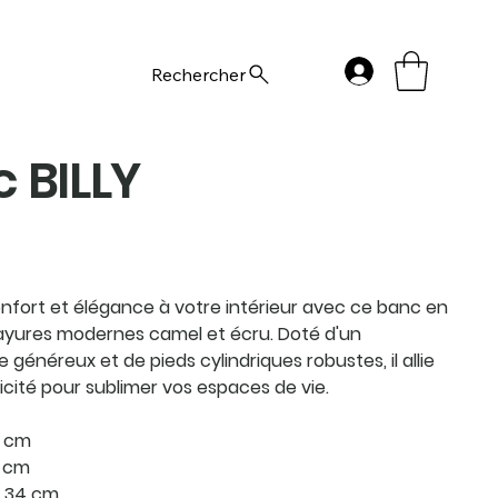
Rechercher
 BILLY
nfort et élégance à votre intérieur avec ce banc en
ayures modernes camel et écru. Doté d'un
généreux et de pieds cylindriques robustes, il allie
ticité pour sublimer vos espaces de vie.
2 cm
0 cm
: 34 cm