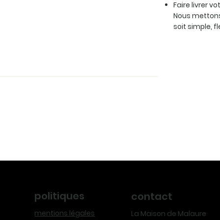
Faire livrer v
Nous mettons
soit simple, f
politiques
contact
mentions légales
La Maison de Malaure