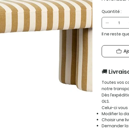
Quantité :
Il ne reste qu
Aj
🚚 Livrais
Toutes vos c
notre transp
Dès l’expédit
GLS.
Celui-ci vous
Modifier la da
Choisir une li
Demander la 