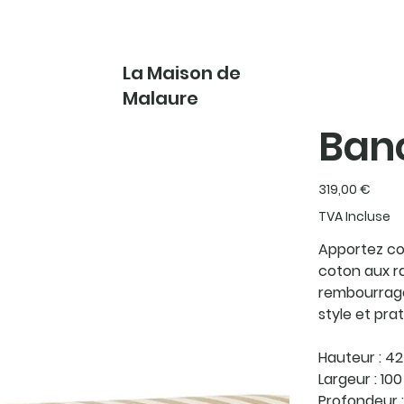
La Maison de
Malaure
Banc
Prix
319,00 €
TVA Incluse
Apportez co
coton aux r
rembourrage 
style et pra
Hauteur : 4
Largeur : 10
Profondeur 