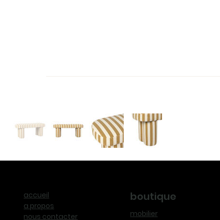
boutique
accueil
a propos
mobilier
nous contacter