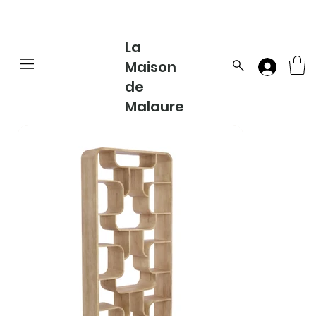
La
Maison
de
Malaure