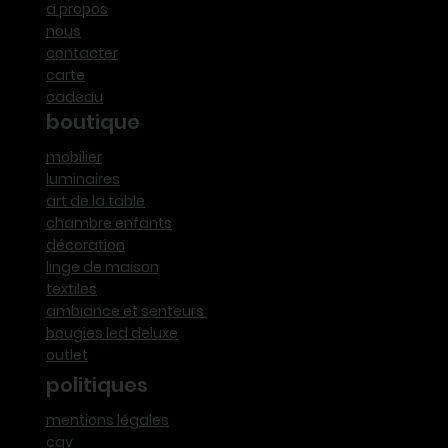
a propos
nous
contacter
carte
cadeau
boutique
mobilier
luminaires
art de la table
chambre enfants
décoration
linge de maison
textiles
ambiance et senteurs
bougies led deluxe
outlet
politiques
mentions légales
cgv