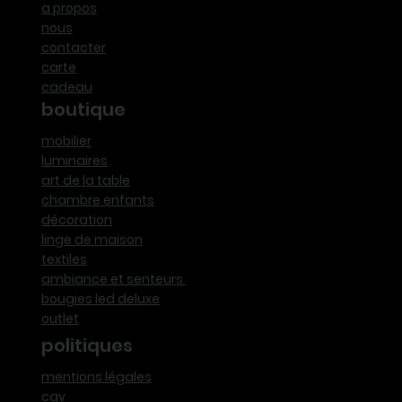
a propos
nous
contacter
carte
cadeau
boutique
mobilier
luminaires
art de la table
chambre enfants
décoration
linge de maison
textiles
ambiance et senteurs
bougies led deluxe
outlet
politiques
mentions légales
cgv