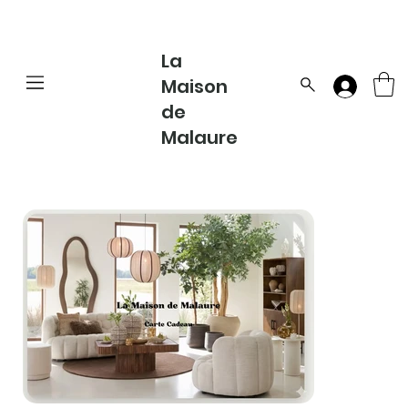
La
Maison
de
Malaure