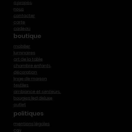
a propos
nous
contacter
carte
cadeau
boutique
mobilier
luminaires
art de la table
chambre enfants
décoration
linge de maison
textiles
ambiance et senteurs
bougies led deluxe
outlet
politiques
mentions légales
cgv