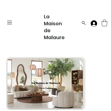
La
Maison
de
Malaure