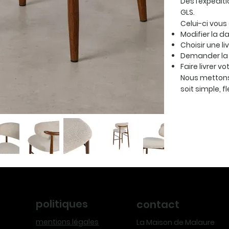
Dès l’expédit
GLS.
Celui-ci vous
Modifier la da
Choisir une li
Demander la 
Faire livrer v
Nous mettons
soit simple, f
politiques
contact
mentions légales
La Maison de Malaure