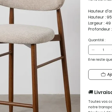
Hauteur d’as
Hauteur : 9
Largeur : 4
Profondeur :
Quantité :
Il ne reste qu
Aj
🚚 Livrais
Toutes vos c
notre transp