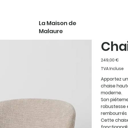
La Maison de
Malaure
Chai
Prix
249,00 €
TVA Incluse
Apportez un
chaise haute
moderne.
Son piétemen
robustesse e
rembourrés 
Cette chais
fonctionnali