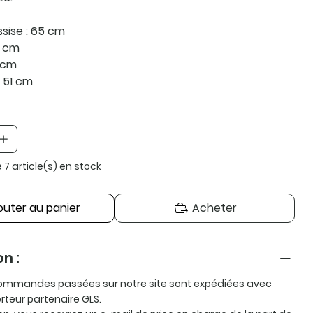
sise : 65 cm
5 cm
9 cm
 51 cm
e 7 article(s) en stock
outer au panier
Acheter
on :
ommandes passées sur notre site sont expédiées avec
orteur partenaire
GLS
.