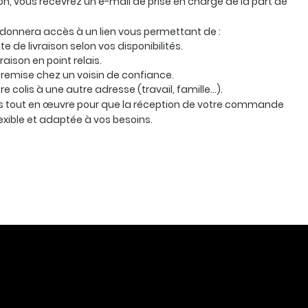
ion, vous recevrez un e-mail de prise en charge de la part de
 donnera accès à un lien vous permettant de :
te de livraison selon vos disponibilités.
vraison en point relais.
remise chez un voisin de confiance.
otre colis à une autre adresse (travail, famille…).
 tout en œuvre pour que la réception de votre commande
lexible et adaptée à vos besoins.