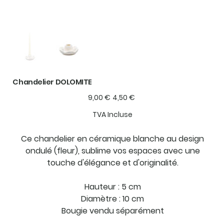
Chandelier DOLOMITE
Prix
Prix
9,00 €
4,50 €
d’origine
promotionnel
TVA Incluse
Ce chandelier en céramique blanche au design
ondulé (fleur), sublime vos espaces avec une
touche d'élégance et d'originalité.
Hauteur : 5 cm
Diamètre : 10 cm
Bougie vendu séparément