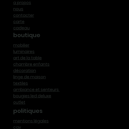
a propos
nous
contacter
carte
cadeau
boutique
mobilier
luminaires
art de la table
chambre enfants
décoration
linge de maison
textiles
ambiance et senteurs
bougies led deluxe
outlet
politiques
mentions légales
cgv