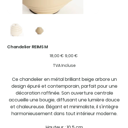
Chandelier REIMS M
Prix
Prix
18,00 €
9,00 €
d’origine
promotionnel
TVA Incluse
Ce chandelier en métal brilliant beige arbore un
design épuré et contemporain, parfait pour une
décoration raffinée. Son ouverture centrale
accueille une bougie, diffusant une lumière douce
et chaleureuse. Élégant et minimaliste, il s'intègre
harmonieusement dans tout intérieur moderne.
Hauteur : 10.5 cm