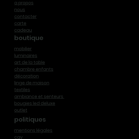
a propos
nous
contacter
carte
cadeau
boutique
mobilier
luminaires
art de la table
chambre enfants
décoration
linge de maison
textiles
ambiance et senteurs
bougies led deluxe
outlet
politiques
mentions légales
cgv