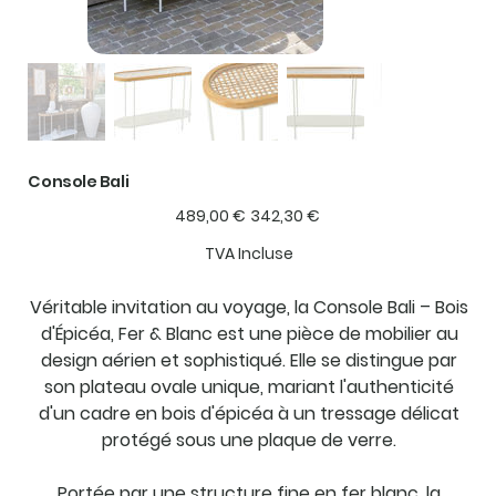
Console Bali
Prix
Prix
489,00 €
342,30 €
d’origine
promotionnel
TVA Incluse
Véritable invitation au voyage, la Console Bali – Bois
d'Épicéa, Fer & Blanc est une pièce de mobilier au
design aérien et sophistiqué. Elle se distingue par
son plateau ovale unique, mariant l'authenticité
d'un cadre en bois d'épicéa à un tressage délicat
protégé sous une plaque de verre.
Portée par une structure fine en fer blanc, la