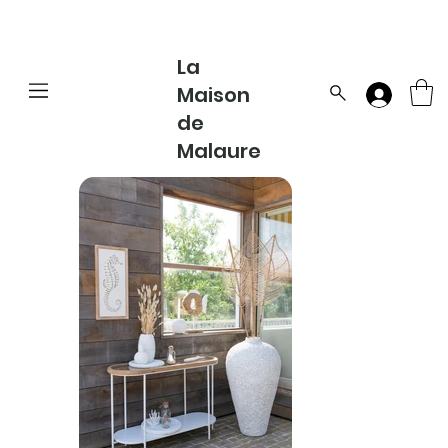
La
Maison
de
Malaure