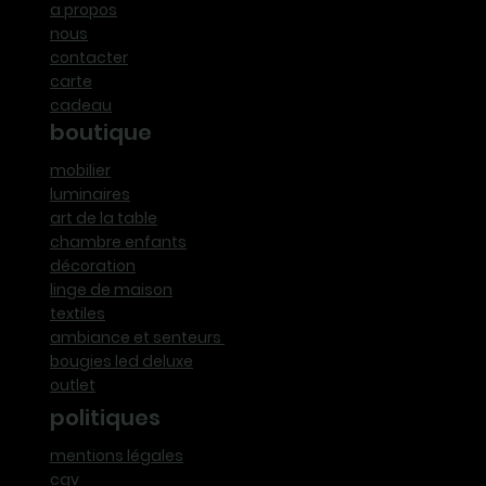
a propos
nous
contacter
carte
cadeau
boutique
mobilier
luminaires
art de la table
chambre enfants
décoration
linge de maison
textiles
ambiance et senteurs
bougies led deluxe
outlet
politiques
mentions légales
cgv