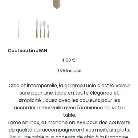
Couteau Lin JEAN
Prix
4,00 €
TVA Incluse
Chic et intemporelle, la gamme Lucie c'est la valeur
sûre pour une table en toute élégance et
simplicité. Jouez avec les couleurs pour les
accorder à merveille avec l'ambiance de votre
table.
Lame en inox, et manche en ABS pour des couverts
de qualité qui accompagneront vos meilleurs plats.
Pour une table aux accents de chic à la Française.