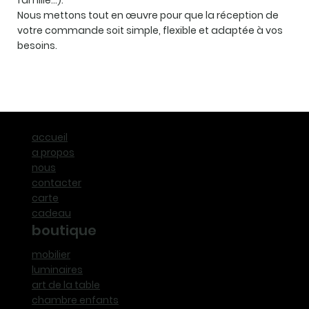
Nous mettons tout en œuvre pour que la réception de
votre commande soit simple, flexible et adaptée à vos
besoins.
accueil
a propos
nous
contacter
carte
cadeau
boutique
mobilier
luminaires
art de la table
chambre enfants