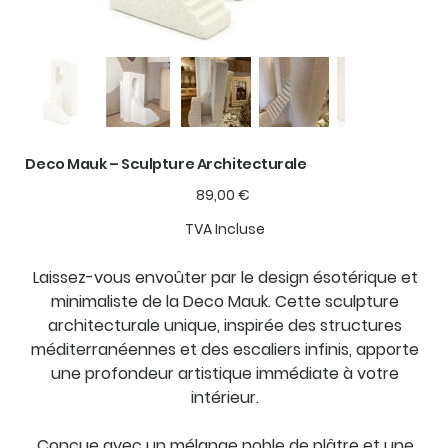
Deco Mauk – Sculpture Architecturale
Prix
89,00 €
TVA Incluse
Laissez-vous envoûter par le design ésotérique et
minimaliste de la Deco Mauk. Cette sculpture
architecturale unique, inspirée des structures
méditerranéennes et des escaliers infinis, apporte
une profondeur artistique immédiate à votre
intérieur.
Conçue avec un mélange noble de plâtre et une