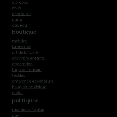
a propos
nous
contacter
carte
cadeau
boutique
mobilier
luminaires
art de la table
chambre enfants
décoration
linge de maison
textiles
ambiance et senteurs
bougies led deluxe
outlet
politiques
mentions légales
cgv