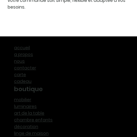
votre commande soit simple, flexible et adaptée à vos
besoins.
accueil
a propos
nous
contacter
carte
cadeau
boutique
mobilier
luminaires
art de la table
chambre enfants
décoration
linge de maison