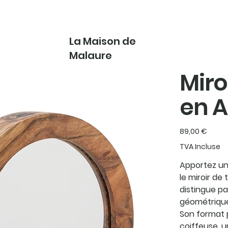
La Maison de
Malaure
Miro
en 
Prix
89,00 €
TVA Incluse
Apportez une
le miroir de 
distingue pa
géométriques
Son format 
coiffeuse, 