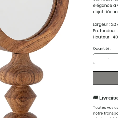
élégance à v
objet décora
Largeur : 20
Profondeur :
Hauteur : 4
Quantité :
🚚 Livrais
Toutes vos c
notre transpo