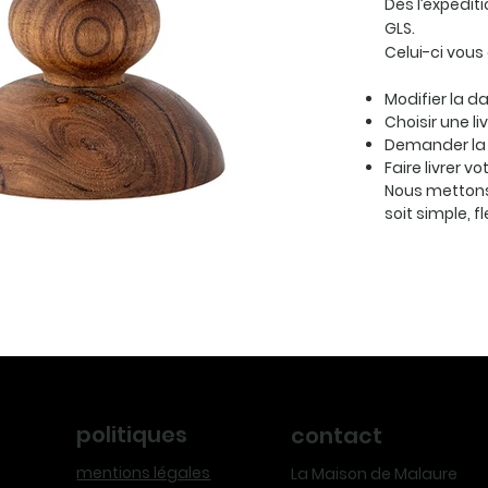
Dès l’expédit
GLS.
Celui-ci vous
Modifier la da
Choisir une li
Demander la 
Faire livrer v
Nous mettons
soit simple, f
politiques
contact
mentions légales
La Maison de Malaure