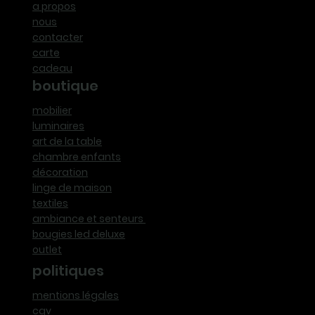
a propos
nous
contacter
carte
cadeau
boutique
mobilier
luminaires
art de la table
chambre enfants
décoration
linge de maison
textiles
ambiance et senteurs
bougies led deluxe
outlet
politiques
mentions légales
cgv