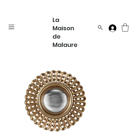
La
Maison
de
Malaure