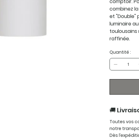
comptoir. Po
combinez la 
et "Double"
luminaire a
toulousains
raffinée.
Quantité :
🚚 Livrais
Toutes vos c
notre transpo
Dès l’expédit