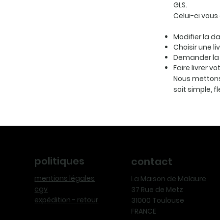
GLS.
Celui-ci vous
Modifier la da
Choisir une li
Demander la 
Faire livrer v
Nous mettons
soit simple, f
politiques
contact
mentions légales
La Maison de Malaure
cgv
37 Rue de Metz
expédition - retour
31000 Toulouse
FRANCE