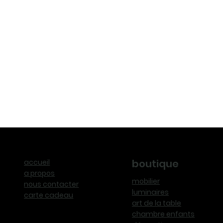
boutique
accueil
a propos
mobilier
nous contacter
luminaires
carte cadeau
art de la table
chambre enfants