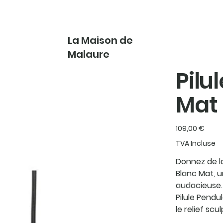
La Maison de
Malaure
Pilu
Mat
Prix
109,00 €
TVA Incluse
Donnez de la
Blanc Mat, u
audacieuse. 
Pilule Pendu
le relief scu