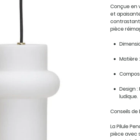
Conçue en ve
et apaisante.
contrastant
pièce réimag
Dimensio
Matière :
Composant
Design :
ludique.
Conseils de
La Pilule Pe
pièce avec s