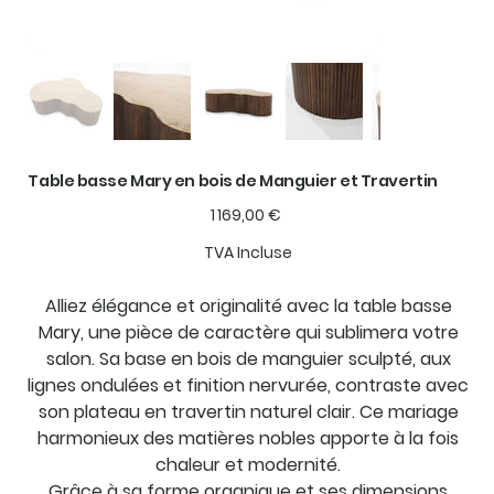
Table basse Mary en bois de Manguier et Travertin
Prix
1 169,00 €
TVA Incluse
Alliez élégance et originalité avec la table basse
Mary, une pièce de caractère qui sublimera votre
salon. Sa base en bois de manguier sculpté, aux
lignes ondulées et finition nervurée, contraste avec
son plateau en travertin naturel clair. Ce mariage
harmonieux des matières nobles apporte à la fois
chaleur et modernité.
Grâce à sa forme organique et ses dimensions