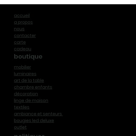
accueil
a propos
nous
contacter
carte
cadeau
boutique
mobilier
luminaires
art de la table
chambre enfants
décoration
linge de maison
textiles
ambiance et senteurs
bougies led deluxe
outlet