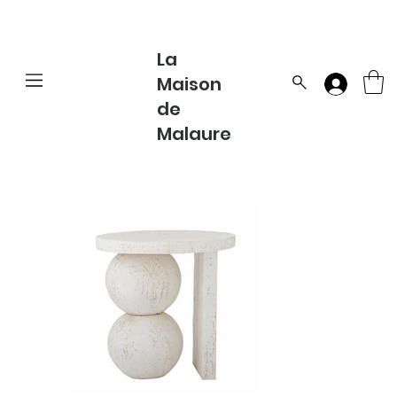
La
Maison
de
Malaure