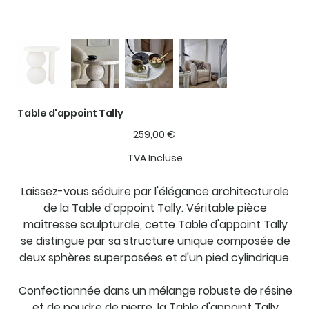
Table d'appoint Tally
Prix
259,00 €
TVA Incluse
Laissez-vous séduire par l'élégance architecturale
de la Table d'appoint Tally. Véritable pièce
maîtresse sculpturale, cette Table d'appoint Tally
se distingue par sa structure unique composée de
deux sphères superposées et d'un pied cylindrique.
Confectionnée dans un mélange robuste de résine
et de poudre de pierre, la Table d'appoint Tally