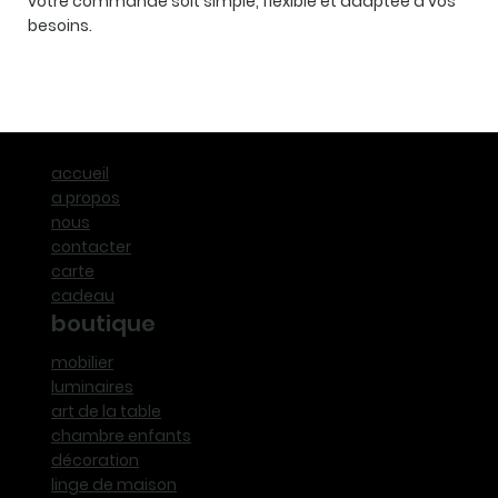
votre commande soit simple, flexible et adaptée à vos
besoins.
accueil
a propos
nous
contacter
carte
cadeau
boutique
mobilier
luminaires
art de la table
chambre enfants
décoration
linge de maison