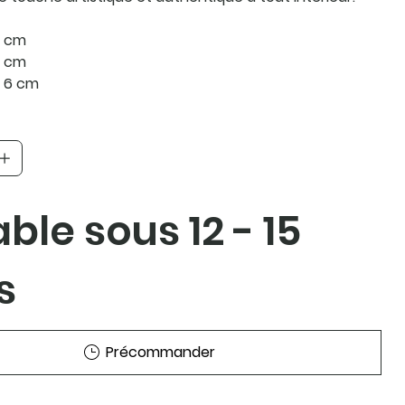
4 cm
4 cm
: 6 cm
able sous 12 - 15
s
Précommander