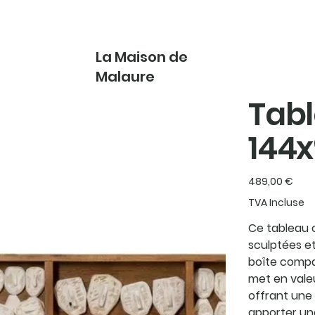
La Maison de
Malaure
Tabl
144
Prix
489,00 €
TVA Incluse
Ce tableau c
sculptées e
boîte compa
met en valeu
offrant une 
apporter une