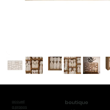
boutique
accueil
a propos