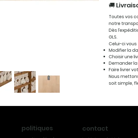
🚚 Livrais
Toutes vos c
notre transp
Dès l’expédit
GLS.
Celui-ci vous
Modifier la da
Choisir une li
Demander la 
Faire livrer v
Nous mettons
soit simple, f
politiques
contact