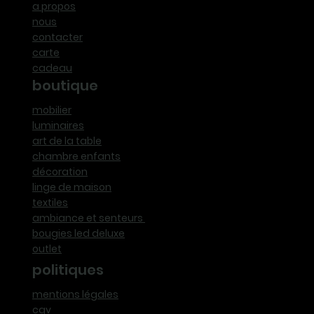
a propos
nous
contacter
carte
cadeau
boutique
mobilier
luminaires
art de la table
chambre enfants
décoration
linge de maison
textiles
ambiance et senteurs
bougies led deluxe
outlet
politiques
mentions légales
cgv