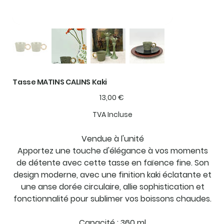
Tasse MATINS CALINS Kaki
Prix
13,00 €
TVA Incluse
Vendue à l'unité
Apportez une touche d'élégance à vos moments
de détente avec cette tasse en faïence fine. Son
design moderne, avec une finition kaki éclatante et
une anse dorée circulaire, allie sophistication et
fonctionnalité pour sublimer vos boissons chaudes.
Capacité : 360 ml