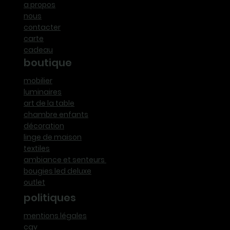
a propos
nous
contacter
carte
cadeau
boutique
mobilier
luminaires
art de la table
chambre enfants
décoration
linge de maison
textiles
ambiance et senteurs
bougies led deluxe
outlet
politiques
mentions légales
cgv