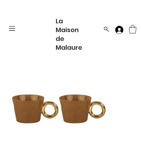
La
Maison
de
Malaure