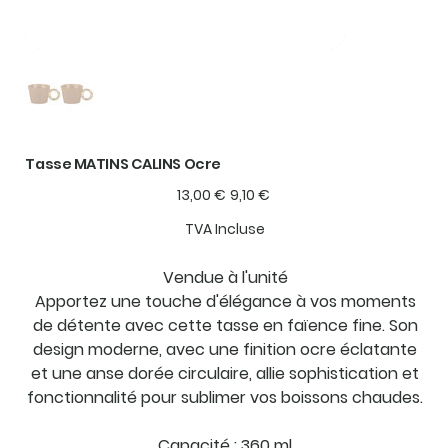
Tasse MATINS CALINS Ocre
Prix
Prix
13,00 €
9,10 €
d’origine
promotionnel
TVA Incluse
Vendue à l'unité
Apportez une touche d'élégance à vos moments
de détente avec cette tasse en faïence fine. Son
design moderne, avec une finition ocre éclatante
et une anse dorée circulaire, allie sophistication et
fonctionnalité pour sublimer vos boissons chaudes.
Capacité : 360 ml