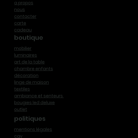
a propos
nous
contacter
carte
cadeau
boutique
mobilier
luminaires
art de la table
chambre enfants
décoration
linge de maison
textiles
ambiance et senteurs
bougies led deluxe
outlet
politiques
mentions légales
cgv