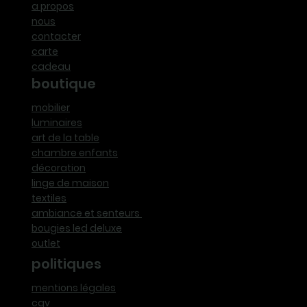
a propos
nous
contacter
carte
cadeau
boutique
mobilier
luminaires
art de la table
chambre enfants
décoration
linge de maison
textiles
ambiance et senteurs
bougies led deluxe
outlet
politiques
mentions légales
cgv