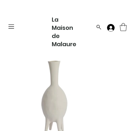
La
Maison
de
Malaure