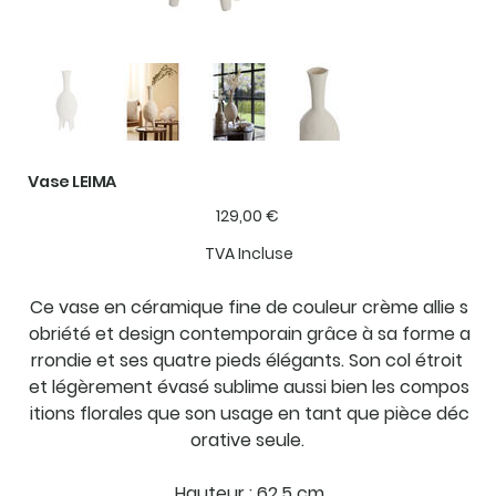
Vase LEIMA
Prix
129,00 €
TVA Incluse
Ce vase en céramique fine de couleur crème allie s
obriété et design contemporain grâce à sa forme a
rrondie et ses quatre pieds élégants. Son col étroit
et légèrement évasé sublime aussi bien les compos
itions florales que son usage en tant que pièce déc
orative seule.
Hauteur : 62.5 cm