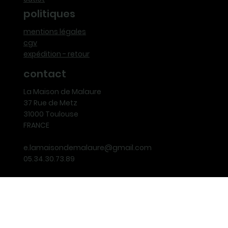
politiques
mentions légales
cgv
expédition - retour
contact
La Maison de Malaure
37 Rue de Metz
31000 Toulouse
FRANCE
e.lamaisondemalaure@gmail.com
05.34.30.73.89