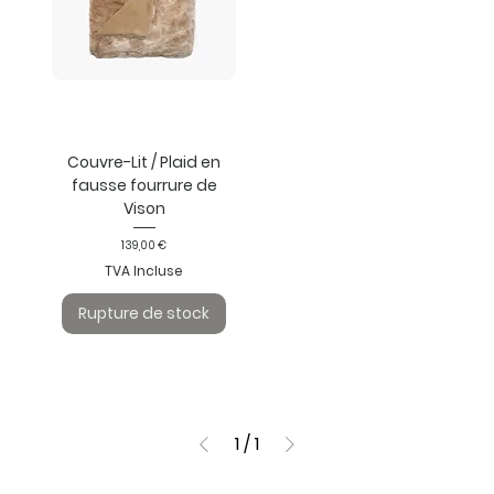
Couvre-Lit / Plaid en
fausse fourrure de
Vison
Prix
139,00 €
TVA Incluse
Rupture de stock
1
/
1