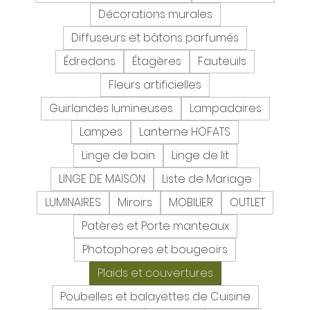
Décorations murales
Diffuseurs et bâtons parfumés
Édredons
Étagères
Fauteuils
Fleurs artificielles
Guirlandes lumineuses
Lampadaires
Lampes
Lanterne HÖFATS
Linge de bain
Linge de lit
LINGE DE MAISON
Liste de Mariage
LUMINAIRES
Miroirs
MOBILIER
OUTLET
Patères et Porte manteaux
Photophores et bougeoirs
Plaids et couvertures
Poubelles et balayettes de Cuisine