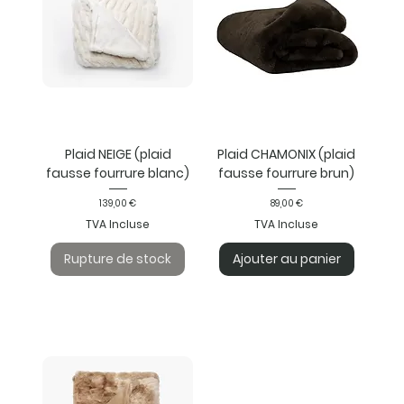
Plaid NEIGE (plaid
Plaid CHAMONIX (plaid
fausse fourrure blanc)
fausse fourrure brun)
Prix
Prix
139,00 €
89,00 €
TVA Incluse
TVA Incluse
Rupture de stock
Ajouter au panier