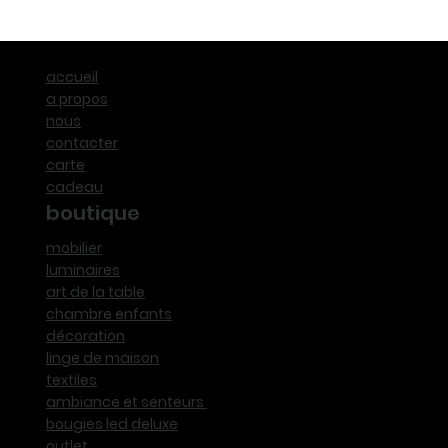
accueil
a propos
nous
contacter
carte
cadeau
boutique
mobilier
luminaires
art de la table
chambre enfants
décoration
linge de maison
textiles
ambiance et senteurs
bougies led deluxe
outlet