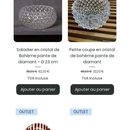
Saladier en cristal de
Petite coupe en cristal
Bohème pointe de
de bohème pointe de
diamant – Ø 23 cm
diamant
Prix original
Prix promotionnel
Prix original
Prix promotionnel
89,00 €
62,30 €
46,00 €
32,20 €
TVA Incluse
TVA Incluse
Ajouter au panier
Ajouter au panier
OUTLET
OUTLET