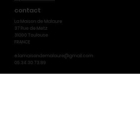
contact
La Maison de Malaure
37 Rue de Metz
31000 Toulouse
FRANCE
e.lamaisondemalaure@gmail.com
05.34.30.73.89