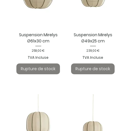
Suspension Mirelys
Suspension Mirelys
Ø61x30 cm
Ø49x25 cm
Prix
Prix
259,00 €
239,00 €
TVA Incluse
TVA Incluse
Rupture de stock
Rupture de stock