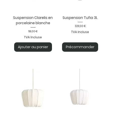
Suspension Clarelis en
Suspension Tufia 3L
porcelaine blanche
Prix
329,00 €
Prix
59,00 €
TVA Incluse
TVA Incluse
Ajouter au panier
Précommander