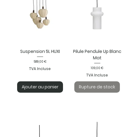
Suspension 5L HUXI
Pilule Pendule Up Blanc
Mat
Prix
589,00 €
Prix
109,00 €
TVA Incluse
TVA Incluse
Ajouter au panier
Rupture de stock