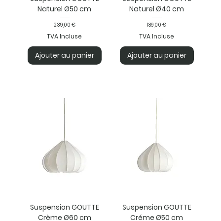
Naturel Ø50 cm
Naturel Ø40 cm
Prix
Prix
239,00 €
189,00 €
TVA Incluse
TVA Incluse
Ajouter au panier
Ajouter au panier
Suspension GOUTTE
Suspension GOUTTE
Crème Ø60 cm
Créme Ø50 cm