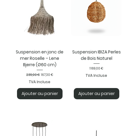
Suspension en jonc de
Suspension IBIZA Perles
mer Roselle – Lene
de Bois Naturel
Bjerre (Ø60 cm)
Prix
1 169,00 €
Prix original
Prix promotionnel
239,00 €
167,30 €
TVA Incluse
TVA Incluse
Ajouter au panier
Ajouter au panier