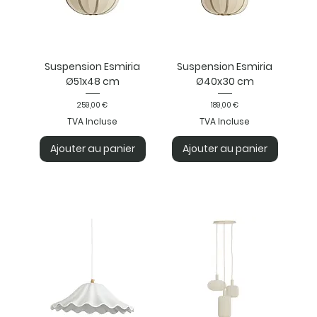
Suspension Esmiria
Suspension Esmiria
Ø51x48 cm
Ø40x30 cm
Prix
Prix
259,00 €
189,00 €
TVA Incluse
TVA Incluse
Ajouter au panier
Ajouter au panier