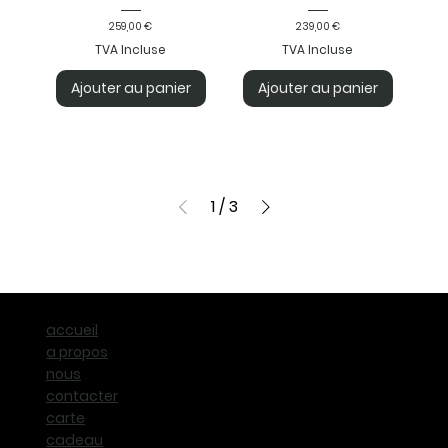
Prix
Prix
259,00 €
239,00 €
TVA Incluse
TVA Incluse
Ajouter au panier
Ajouter au panier
1
/
3
accueil
a propos
nous
contacter
carte
cadeau