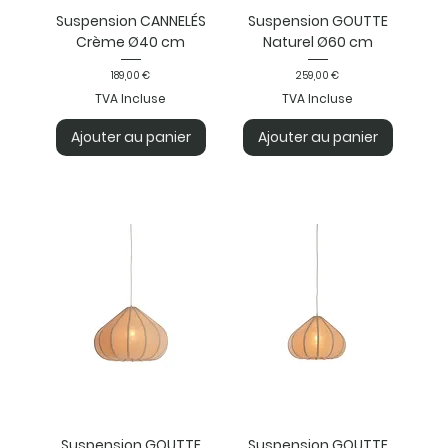
Suspension CANNELÉS
Suspension GOUTTE
Crème Ø40 cm
Naturel Ø60 cm
Prix
Prix
189,00 €
259,00 €
TVA Incluse
TVA Incluse
Ajouter au panier
Ajouter au panier
Suspension GOUTTE
Suspension GOUTTE